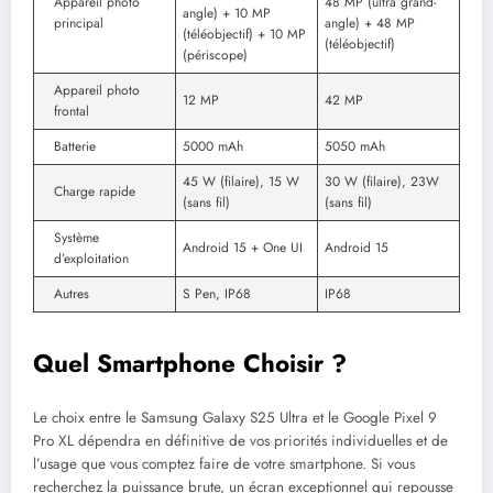
Appareil photo
48 MP (ultra grand-
angle) + 10 MP
principal
angle) + 48 MP
(téléobjectif) + 10 MP
(téléobjectif)
(périscope)
Appareil photo
12 MP
42 MP
frontal
Batterie
5000 mAh
5050 mAh
45 W (filaire), 15 W
30 W (filaire), 23W
Charge rapide
(sans fil)
(sans fil)
Système
Android 15 + One UI
Android 15
d’exploitation
Autres
S Pen, IP68
IP68
Quel Smartphone Choisir ?
Le choix entre le Samsung Galaxy S25 Ultra et le Google Pixel 9
Pro XL dépendra en définitive de vos priorités individuelles et de
l’usage que vous comptez faire de votre smartphone. Si vous
recherchez la puissance brute, un écran exceptionnel qui repousse