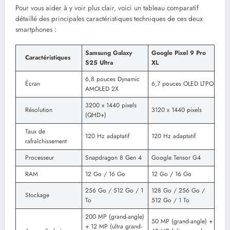
Pour vous aider à y voir plus clair, voici un tableau comparatif
détaillé des principales caractéristiques techniques de ces deux
smartphones :
Samsung Galaxy
Google Pixel 9 Pro
Caractéristiques
S25 Ultra
XL
6,8 pouces Dynamic
Écran
6,7 pouces OLED LTPO
AMOLED 2X
3200 x 1440 pixels
Résolution
3120 x 1440 pixels
(QHD+)
Taux de
120 Hz adaptatif
120 Hz adaptatif
rafraîchissement
Processeur
Snapdragon 8 Gen 4
Google Tensor G4
RAM
12 Go / 16 Go
12 Go / 16 Go
256 Go / 512 Go / 1
128 Go / 256 Go /
Stockage
To
512 Go / 1 To
200 MP (grand-angle)
50 MP (grand-angle) +
+ 12 MP (ultra grand-